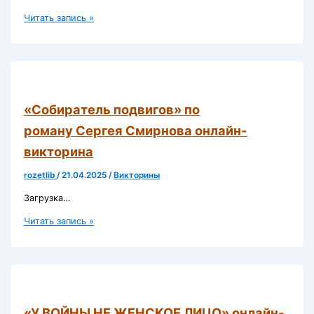
«Василь Быков:
Читать запись »
солдат
пера
и
правды»
онлайн-
викторина
«Собиратель подвигов» по
роману Сергея Смирнова онлайн-
викторина
rozetlib
/
21.04.2025
/
Викторины
Загрузка…
«Собиратель
Читать запись »
подвигов»
по
роману Сергея
Смирнова
онлайн-
викторина
«У ВОЙНЫ НЕ ЖЕНСКОЕ ЛИЦО» онлайн-