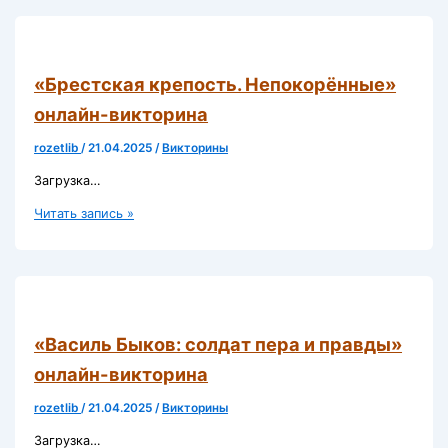
Адамович онлайн-
викторина
«Брестская крепость. Непокорённые»
онлайн-викторина
rozetlib
/
21.04.2025
/
Викторины
Загрузка…
«Брестская
Читать запись »
крепость.
Непокорённые»
онлайн-
викторина
«Василь Быков: солдат пера и правды»
онлайн-викторина
rozetlib
/
21.04.2025
/
Викторины
Загрузка…