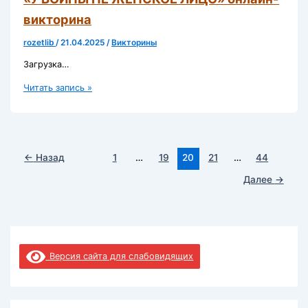
викторина
rozetlib
/
21.04.2025
/
Викторины
Загрузка…
«У
Читать запись »
ВОЙНЫ
НЕ
ЖЕНСКОЕ
ЛИЦО»
←
Назад
1
…
19
20
21
…
44
онлайн-
викторина
Далее
→
Версия сайта для слабовидящих