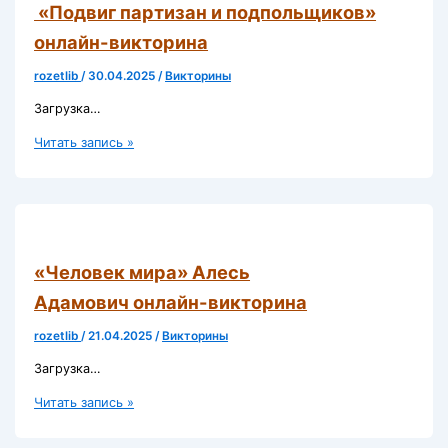
«Подвиг партизан и подпольщиков»
онлайн-викторина
rozetlib
/
30.04.2025
/
Викторины
Загрузка…
«Подвиг
Читать запись »
партизан
и
подпольщиков»
онлайн-
викторина
«Человек мира» Алесь
Адамович онлайн-викторина
rozetlib
/
21.04.2025
/
Викторины
Загрузка…
«Человек
Читать запись »
мира»
Алесь