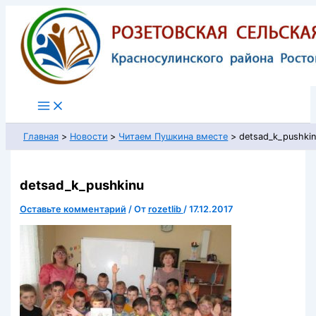
Перейти
к
содержимому
Главная
Новости
Читаем Пушкина вместе
detsad_k_pushki
detsad_k_pushkinu
Оставьте комментарий
/ От
rozetlib
/
17.12.2017