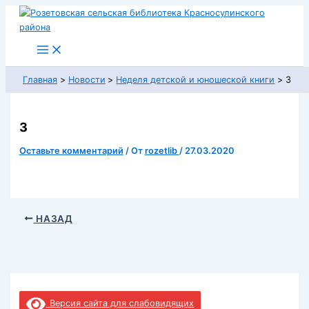
Перейти
к
содержимому
Главная
Новости
Неделя детской и юношеской книги
3
3
Оставьте комментарий
/ От
rozetlib
/
27.03.2020
НАЗАД
Версия сайта для слабовидящих