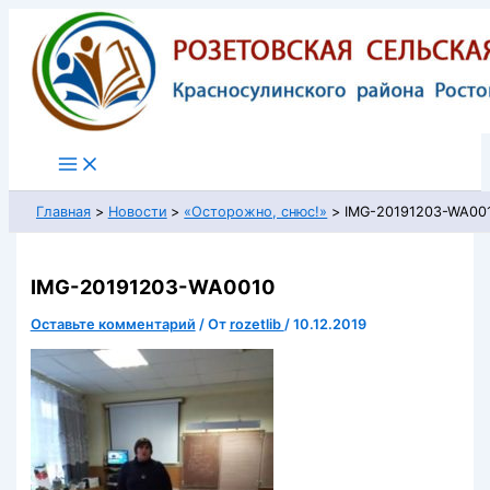
Перейти
к
содержимому
Главная
Новости
«Осторожно, снюс!»
IMG-20191203-WA00
IMG-20191203-WA0010
Оставьте комментарий
/ От
rozetlib
/
10.12.2019