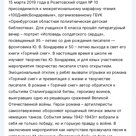
15 марта 2019 года в Розетовский отдел № 10
присоединился к межрегиональному марафону чтения
«100ДнейсБондаревым», организованному ГБУК
«Оренбургская областная полиэтническая детская
библиотека». Для учащихся 6 класса прошёл литературный
вечер – портрет «Исповедь солдатского сердца»,
посвященный 95 – летию со дня рождения писателя —
фронтовика Ю. В. Бондарева и 50 – летию выхода в свет его
книги «Горячий снег». В настоящее время в школе не
изучают творчество Ю. Бондарева, и для юных участников
мероприятия творчество писателя стало открытием.
Эмоциональный отклик у ребят вызвали отрывки из романа
«Горячий снег» и презентация о жизни и творчестве
писателя. В романе « Горячий снег» автор обратился к
событиям Сталинградской битвы, героизму воинов,
выигравших одно из решающих сражений Великой
Отечественной войны. Герои романа – артиллеристы
самоотверженно обороняют крошечный пятачок земли от
немецких танков. События зимы 1942-1943гг вобрали в
себя не только победу, но и горькую правду о войне. В
заключение мероприятия как напутствие прозвучала песня в