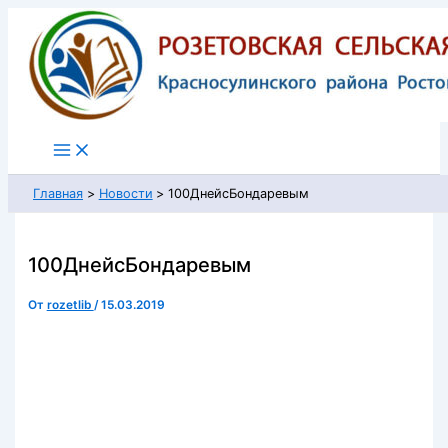
Перейти
к
содержимому
Главная
Новости
100ДнейсБондаревым
100ДнейсБондаревым
От
rozetlib
/
15.03.2019