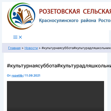
Перейти
к
содержимому
Главная
Новости
#культурнаясуббота#культурадляшкольник
#культурнаясуббота#культурадляшкольн
От
rozetlib
/
11.09.2021