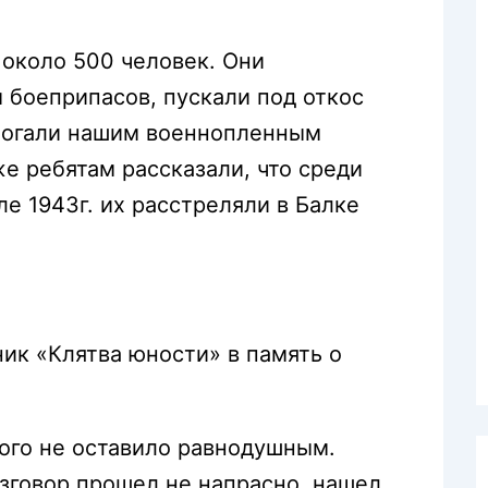
 около 500 человек. Они
 боеприпасов, пускали под откос
омогали нашим военнопленным
же ребятам рассказали, что среди
е 1943г. их расстреляли в Балке
ник «Клятва юности» в память о
кого не оставило равнодушным.
зговор прошел не напрасно, нашел