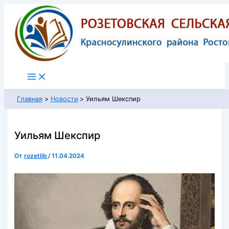
Перейти
к
содержимому
Главная
Новости
Уильям Шекспир
Уильям Шекспир
От
rozetlib
/
11.04.2024