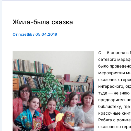
Жила-была сказка
От
rozetlib
/
05.04.2019
С
5 апреля в Р
сетевого мараф
было проведено 
мероприятии мы
сказочных герое
интересного, о
туда — не знаю
предварительно
библиотеку, где
красочные книг
Ребята с родит
сказочного геро