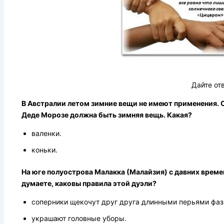
Дайте от
В Австралии летом зимние вещи не имеют применения. О
Деде Морозе должна быть зимняя вещь. Какая?
валенки.
коньки.
На юге полуострова Малакка (Малайзия) с давних време
думаете, каковы правила этой дуэли?
соперники щекочут друг друга длинными перьями фаза
украшают головные уборы.