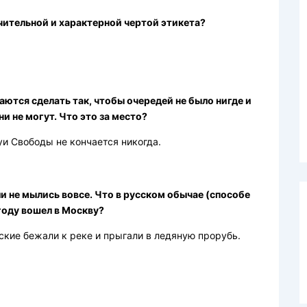
ичительной и характерной чертой этикета?
ются сделать так, чтобы очередей не было нигде и
и не могут. Что это за место?
и Свободы не кончается никогда.
 не мылись вовсе. Что в русском обычае (способе
 году вошел в Москву?
сские бежали к реке и прыгали в ледяную прорубь.