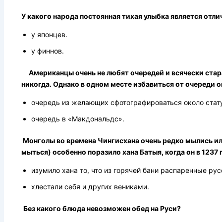
У какого народа постоянная тихая улыбка является отл
у японцев.
у финнов.
Американцы очень не любят очередей и всячески стара
никогда. Однако в одном месте избавиться от очереди он
очередь из желающих сфотографироваться около стату
очередь в «Макдональдс».
Монголы во времена Чингисхана очень редко мылись или
мыться) особенно поразило хана Батыя, когда он в 1237
изумило хана то, что из горячей бани распаренные ру
хлестали себя и других вениками.
Без какого блюда невозможен обед на Руси?