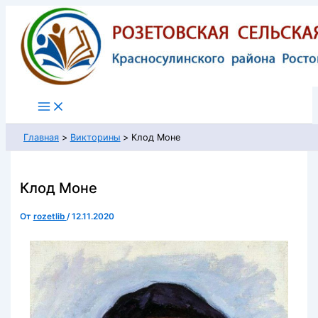
Перейти
к
содержимому
Главная
Викторины
Клод Моне
Клод Моне
От
rozetlib
/
12.11.2020